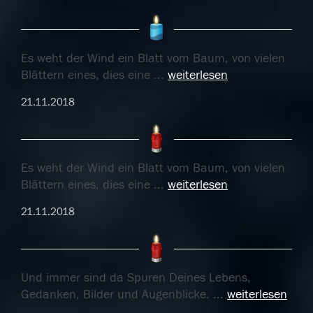
Es weht der Wind ein Blatt vom Baum, von vielen
Blättern eines, dies eine
...
weiterlesen
21.11.2018
Es weht der Wind ein Blatt vom Baum, von vielen
Blättern eines, dies eine
...
weiterlesen
21.11.2018
Und immer sind da Spuren Deines Lebens,
Gedanken, Bilder und Augenblicke.
...
weiterlesen