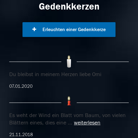
Gedenkkerzen
Erleuchten einer Gedenkkerze
Du bleibst in meinem Herzen liebe Omi
07.01.2020
Es weht der Wind ein Blatt vom Baum, von vielen
Blättern eines, dies eine
...
weiterlesen
21.11.2018