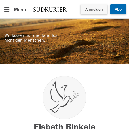
Menü
Anmelden
Abo
Wir lassen nur die Hand los,
nicht den Menschen.
Elsbeth Binkele