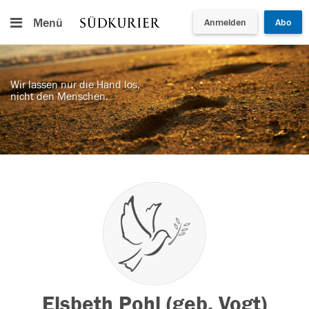
Menü
Anmelden
Abo
Wir lassen nur die Hand los,
nicht den Menschen.
Elsbeth Pohl (geb. Vogt)