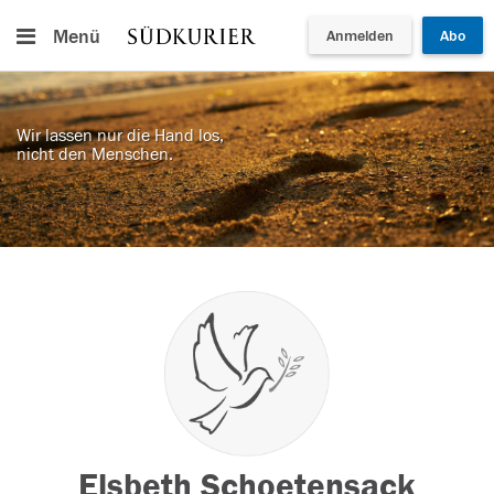
Menü
Anmelden
Abo
Wir lassen nur die Hand los,
nicht den Menschen.
Elsbeth Schoetensack