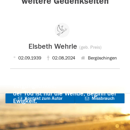
weitere Gedenkseiten
Elsbeth Wehrle
(geb. Preis)
02.09.1939
02.08.2024
Bergöschingen
Der Tod ist nicht das Ende, nicht die
Vergänglichkeit,
der Tod ist nur die Wende, Beginn der
Kontakt zum Autor
Missbrauch
Ewigkeit.
aufnehmen
melden