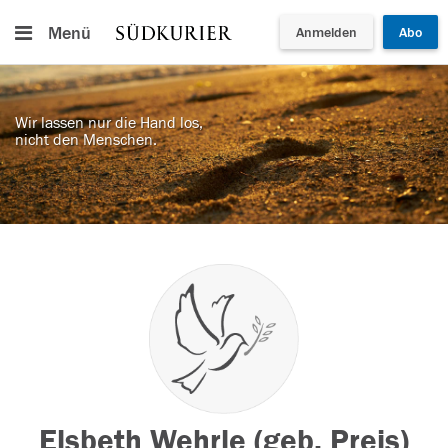
Menü
Anmelden
Abo
Wir lassen nur die Hand los,
nicht den Menschen.
Elsbeth Wehrle (geb. Preis)