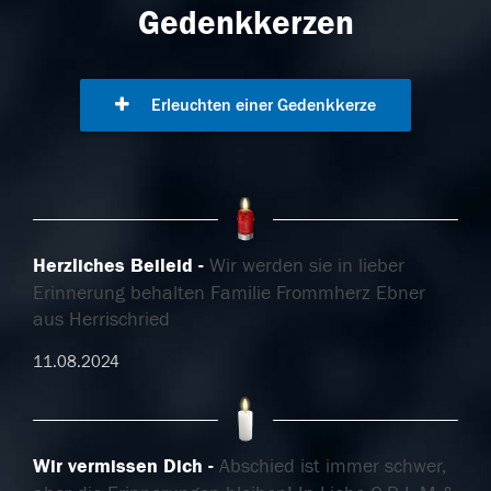
Gedenkkerzen
Erleuchten einer Gedenkkerze
Herzliches Beileid
Wir werden sie in lieber
Erinnerung behalten Familie Frommherz Ebner
aus Herrischried
11.08.2024
Wir vermissen Dich
Abschied ist immer schwer,