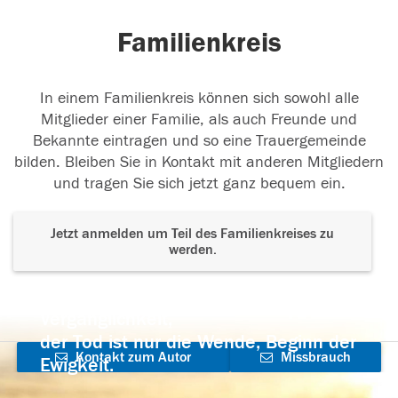
Familienkreis
In einem Familienkreis können sich sowohl alle
Mitglieder einer Familie, als auch Freunde und
Bekannte eintragen und so eine Trauergemeinde
bilden. Bleiben Sie in Kontakt mit anderen Mitgliedern
und tragen Sie sich jetzt ganz bequem ein.
Jetzt anmelden um Teil des Familienkreises zu
werden.
Der Tod ist nicht das Ende, nicht die
Vergänglichkeit,
der Tod ist nur die Wende, Beginn der
Kontakt zum Autor
Missbrauch
Ewigkeit.
aufnehmen
melden