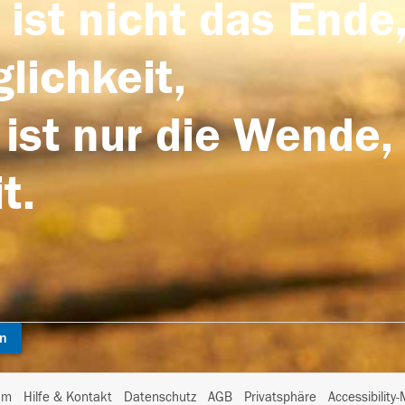
 ist nicht das Ende,
lichkeit,
 ist nur die Wende,
t.
en
I
um
Hilfe & Kontakt
Datenschutz
AGB
Privatsphäre
Accessibility