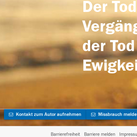
Der Tod
Vergäng
der Tod
Ewigkei
Kontakt zum Autor aufnehmen
Missbrauch meld
Barrierefreiheit
Barriere melden
Impress