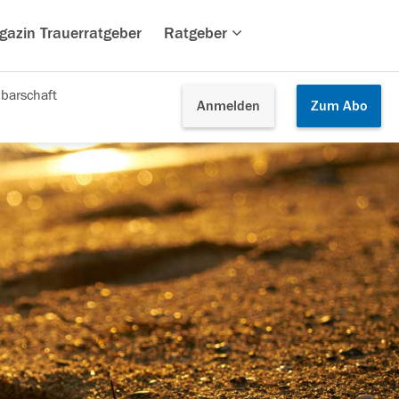
gazin Trauerratgeber
Ratgeber
barschaft
Anmelden
Zum
Abo