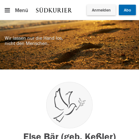
Menü
Anmelden
Abo
Wir lassen nur die Hand los,
nicht den Menschen.
Else Bär (geb. Keßler)