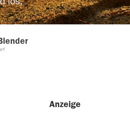
d los,
Blender
rf
Anzeige