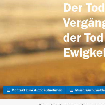
Der Tod
Vergäng
der Tod
Ewigkei
Kontakt zum Autor aufnehmen
Missbrauch meld