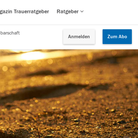
gazin Trauerratgeber
Ratgeber
barschaft
Anmelden
Zum
Abo