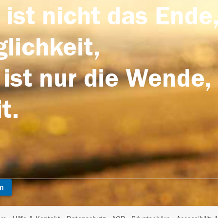
 ist nicht das Ende,
lichkeit,
 ist nur die Wende,
t.
en