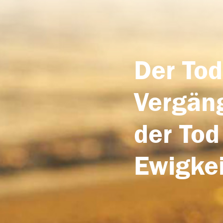
Der Tod
Vergäng
der Tod
Ewigkei