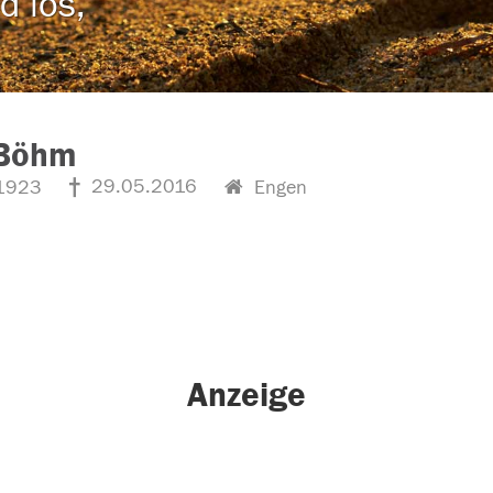
d los,
 Böhm
29.05.2016
1923
Engen
Anzeige