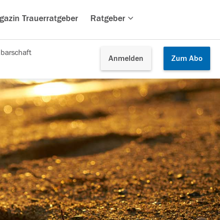
gazin Trauerratgeber
Ratgeber
barschaft
Anmelden
Zum
Abo