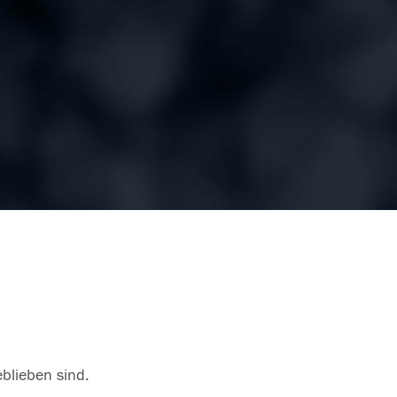
eblieben sind.