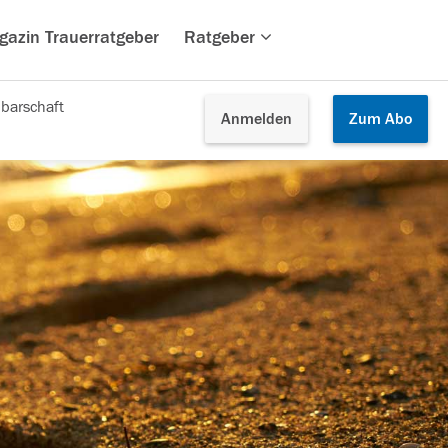
gazin Trauerratgeber
Ratgeber
barschaft
Anmelden
Zum
Abo