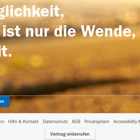
lichkeit,
 ist nur die Wende,
t.
en
I
um
Hilfe & Kontakt
Datenschutz
AGB
Privatsphäre
Accessibility
m
Vertrag widerrufen
A