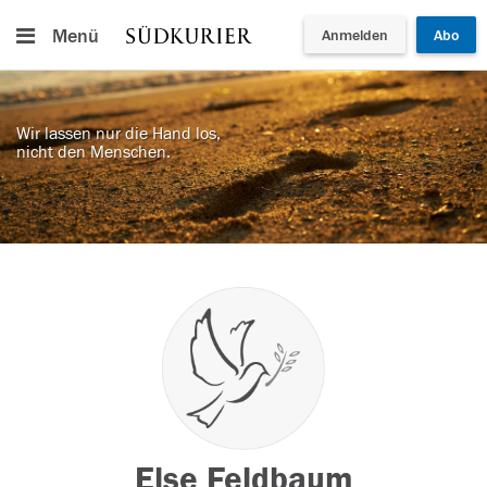
Menü
Anmelden
Abo
Wir lassen nur die Hand los,
nicht den Menschen.
Else Feldbaum