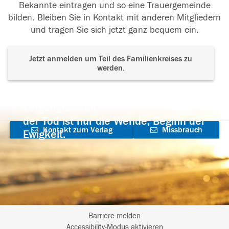
Bekannte eintragen und so eine Trauergemeinde
bilden. Bleiben Sie in Kontakt mit anderen Mitgliedern
und tragen Sie sich jetzt ganz bequem ein.
Jetzt anmelden um Teil des Familienkreises zu
werden.
Der Tod ist nicht das Ende, nicht die
Vergänglichkeit,
der Tod ist nur die Wende, Beginn der
Kontakt zum Verlag
Missbrauch
Ewigkeit.
aufnehmen
melden
Barriere melden
I
Accessibility-Modus aktivieren