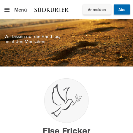
Menü
Anmelden
Abo
Wir lassen nur die Hand los,
nicht den Menschen.
Else Fricker