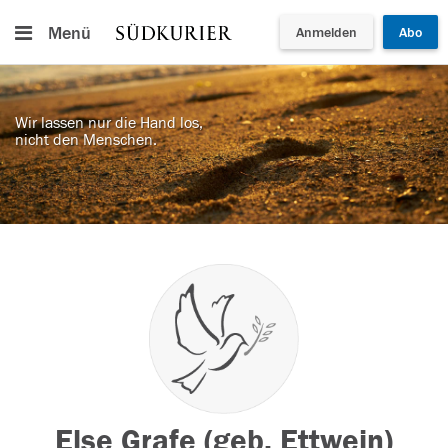
Menü
Anmelden
Abo
Wir lassen nur die Hand los,
nicht den Menschen.
Else Grafe (geb. Ettwein)