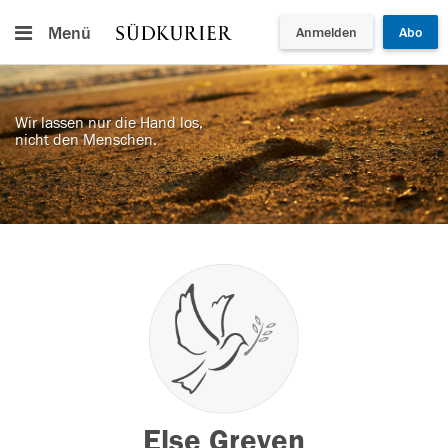
Menü
Anmelden
Abo
Wir lassen nur die Hand los,
nicht den Menschen.
Else Greven