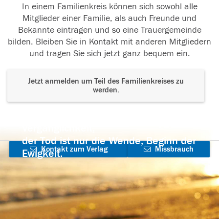
In einem Familienkreis können sich sowohl alle
Mitglieder einer Familie, als auch Freunde und
Bekannte eintragen und so eine Trauergemeinde
bilden. Bleiben Sie in Kontakt mit anderen Mitgliedern
und tragen Sie sich jetzt ganz bequem ein.
Jetzt anmelden um Teil des Familienkreises zu
werden.
Der Tod ist nicht das Ende, nicht die
Vergänglichkeit,
der Tod ist nur die Wende, Beginn der
Kontakt zum Verlag
Missbrauch
Ewigkeit.
aufnehmen
melden