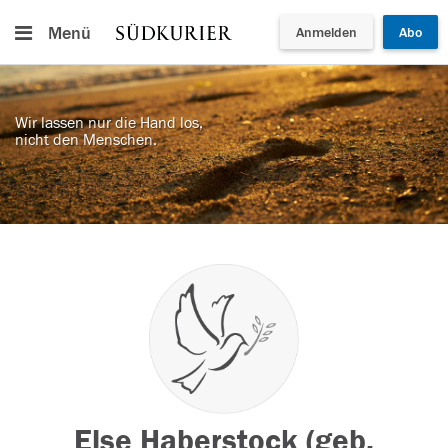
Menü
Anmelden
Abo
Wir lassen nur die Hand los,
nicht den Menschen.
Else Haberstock (geb.