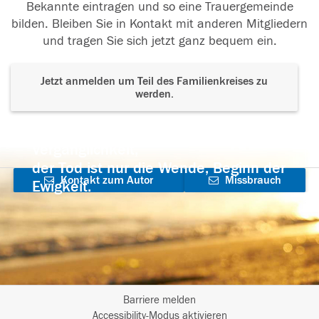
Bekannte eintragen und so eine Trauergemeinde
bilden. Bleiben Sie in Kontakt mit anderen Mitgliedern
und tragen Sie sich jetzt ganz bequem ein.
Jetzt anmelden um Teil des Familienkreises zu
werden.
Der Tod ist nicht das Ende, nicht die
Vergänglichkeit,
der Tod ist nur die Wende, Beginn der
Kontakt zum Autor
Missbrauch
Ewigkeit.
aufnehmen
melden
Barriere melden
I
Accessibility-Modus aktivieren