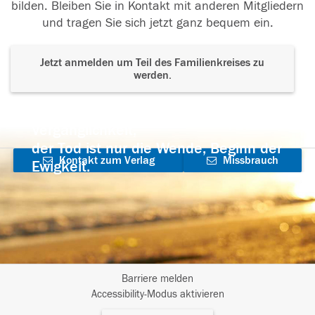
bilden. Bleiben Sie in Kontakt mit anderen Mitgliedern
und tragen Sie sich jetzt ganz bequem ein.
Jetzt anmelden um Teil des Familienkreises zu
werden.
Der Tod ist nicht das Ende, nicht die
Vergänglichkeit,
der Tod ist nur die Wende, Beginn der
Kontakt zum Verlag
Missbrauch
Ewigkeit.
aufnehmen
melden
Barriere melden
I
Accessibility-Modus aktivieren
m