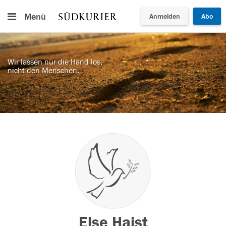
Menü
Anmelden
Abo
Wir lassen nur die Hand los,
nicht den Menschen.
Else Haist