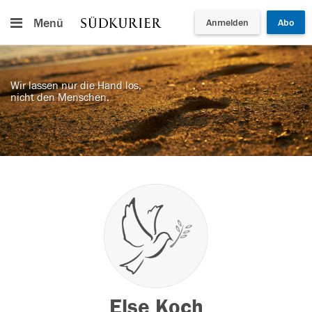
Menü
Anmelden
Abo
Wir lassen nur die Hand los,
nicht den Menschen.
Else Koch