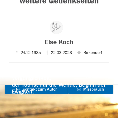
weitere Gedenkseiten
Else Koch
24.12.1935
22.03.2023
Birkendorf
Der Tod ist nicht das Ende, nicht die
Vergänglichkeit,
der Tod ist nur die Wende, Beginn der
Kontakt zum Autor
Missbrauch
Ewigkeit.
aufnehmen
melden