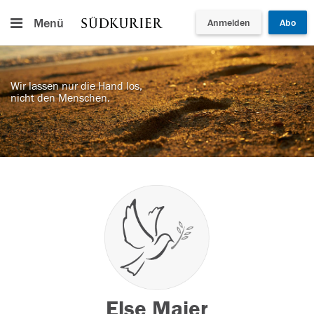
Menü
Anmelden
Abo
Wir lassen nur die Hand los,
nicht den Menschen.
Else Maier