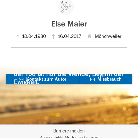
Else Maier
10.04.1930
16.04.2017
Mönchweiler
Der Tod ist nicht das Ende, nicht die
Vergänglichkeit,
der Tod ist nur die Wende, Beginn der
Kontakt zum Autor
Missbrauch
Ewigkeit.
aufnehmen
melden
Barriere melden
Accessibility-Modus aktivieren