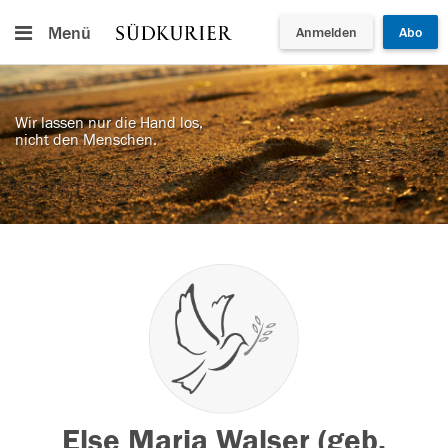
Menü
Anmelden
Abo
Wir lassen nur die Hand los,
nicht den Menschen.
Else Maria Walser (geb.