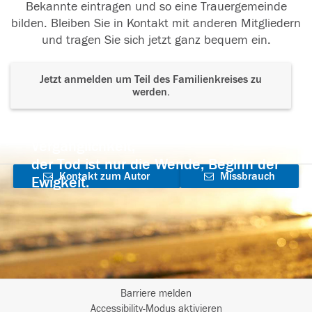
Bekannte eintragen und so eine Trauergemeinde
bilden. Bleiben Sie in Kontakt mit anderen Mitgliedern
und tragen Sie sich jetzt ganz bequem ein.
Jetzt anmelden um Teil des Familienkreises zu
werden.
Der Tod ist nicht das Ende, nicht die
Vergänglichkeit,
der Tod ist nur die Wende, Beginn der
Kontakt zum Autor
Missbrauch
Ewigkeit.
aufnehmen
melden
Barriere melden
I
Accessibility-Modus aktivieren