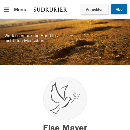
Menü
Anmelden
Abo
Wir lassen nur die Hand los,
nicht den Menschen.
Else Mayer