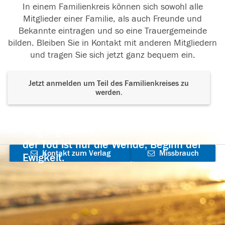
In einem Familienkreis können sich sowohl alle
Mitglieder einer Familie, als auch Freunde und
Bekannte eintragen und so eine Trauergemeinde
bilden. Bleiben Sie in Kontakt mit anderen Mitgliedern
und tragen Sie sich jetzt ganz bequem ein.
Jetzt anmelden um Teil des Familienkreises zu
werden.
Der Tod ist nicht das Ende, nicht die
Vergänglichkeit,
der Tod ist nur die Wende, Beginn der
Kontakt zum Verlag
Missbrauch
Ewigkeit.
aufnehmen
melden