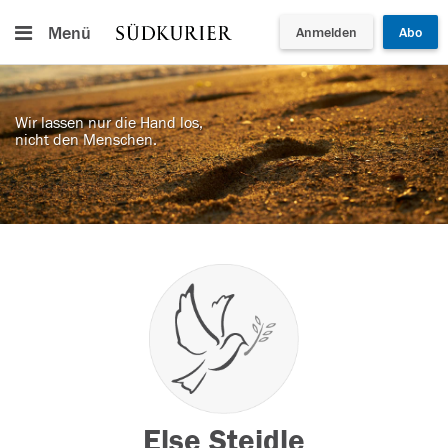
Menü
Anmelden
Abo
Wir lassen nur die Hand los,
nicht den Menschen.
Else Steidle