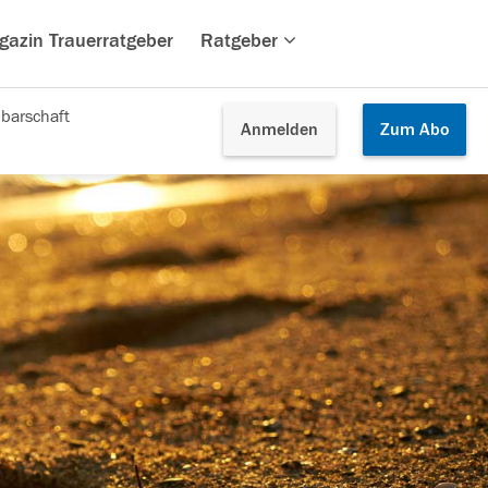
gazin Trauerratgeber
Ratgeber
barschaft
Anmelden
Zum
Abo