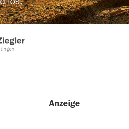
d los,
Ziegler
tingen
Anzeige