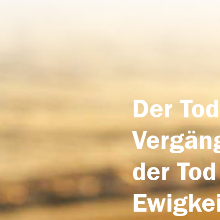
Der Tod
Vergäng
der Tod
Ewigkei