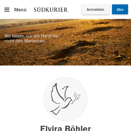
Menü
Anmelden
Abo
Wir lassen nur die Hand los,
nicht den Menschen.
Elvira Böhler