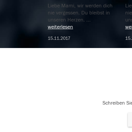
Liebe Mami, wir werden dich
Li
nie vergessen. Du bleibst in
nie
unseren Herzen.
...
un
weiterlesen
wei
15.11.2017
15.
Schreiben Sie