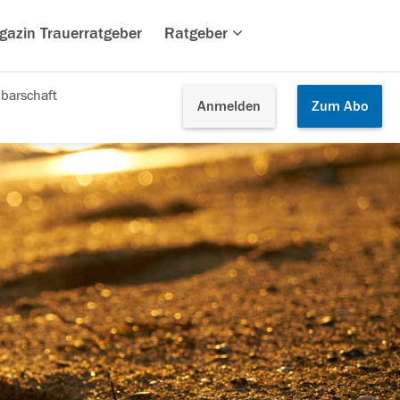
gazin Trauerratgeber
Ratgeber
barschaft
Anmelden
Zum
Abo