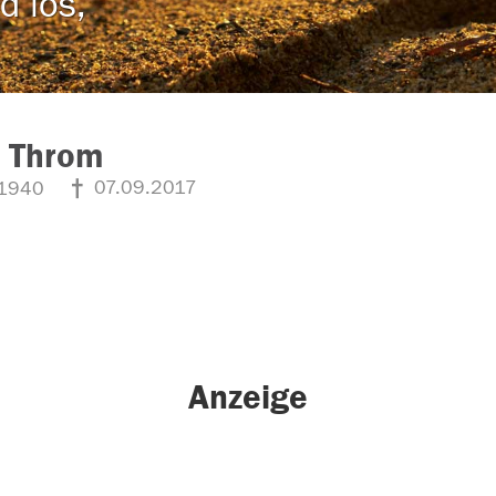
d los,
a Throm
07.09.2017
1940
Anzeige