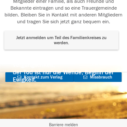
Mitglieder einer Familie, als auch Freunde und
Bekannte eintragen und so eine Trauergemeinde
bilden. Bleiben Sie in Kontakt mit anderen Mitgliedern
und tragen Sie sich jetzt ganz bequem ein.
Jetzt anmelden um Teil des Familienkreises zu
werden.
Der Tod ist nicht das Ende, nicht die
Vergänglichkeit,
der Tod ist nur die Wende, Beginn der
Kontakt zum Verlag
Missbrauch
Ewigkeit.
aufnehmen
melden
Barriere melden