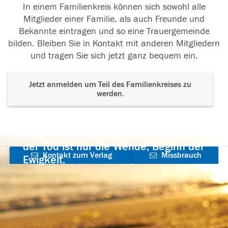
In einem Familienkreis können sich sowohl alle
Mitglieder einer Familie, als auch Freunde und
Bekannte eintragen und so eine Trauergemeinde
bilden. Bleiben Sie in Kontakt mit anderen Mitgliedern
und tragen Sie sich jetzt ganz bequem ein.
Jetzt anmelden um Teil des Familienkreises zu
werden.
Der Tod ist nicht das Ende, nicht die
Vergänglichkeit,
der Tod ist nur die Wende, Beginn der
Kontakt zum Verlag
Missbrauch
Ewigkeit.
aufnehmen
melden