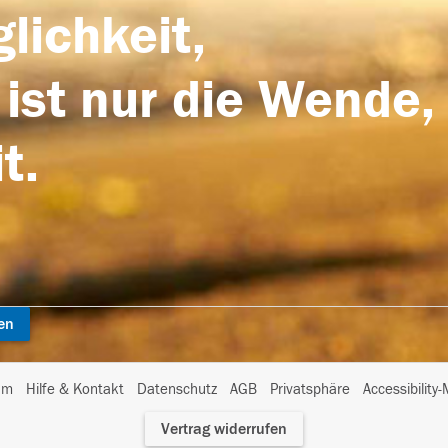
lichkeit,
 ist nur die Wende,
t.
en
I
um
Hilfe & Kontakt
Datenschutz
AGB
Privatsphäre
Accessibility
m
Vertrag widerrufen
A