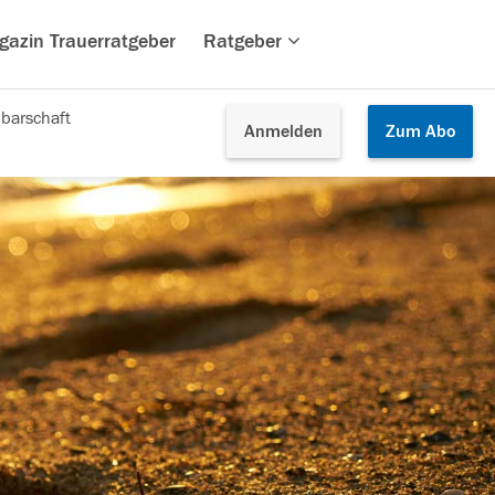
gazin Trauerratgeber
Ratgeber
barschaft
Anmelden
Zum
Abo