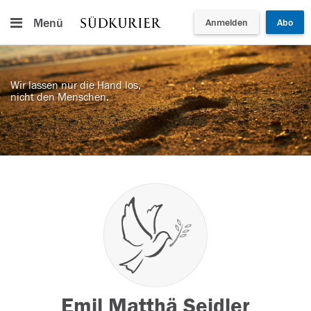
Menü
Anmelden
Abo
Wir lassen nur die Hand los,
nicht den Menschen.
Emil Matthä Seidler