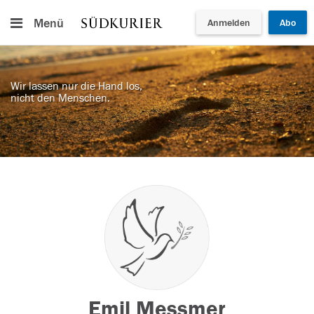
Menü
Anmelden
Abo
Wir lassen nur die Hand los,
nicht den Menschen.
Emil Messmer