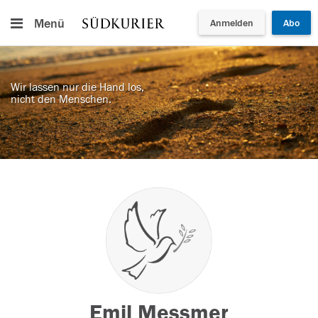
Menü
Anmelden
Abo
Wir lassen nur die Hand los,
nicht den Menschen.
Emil Messmer