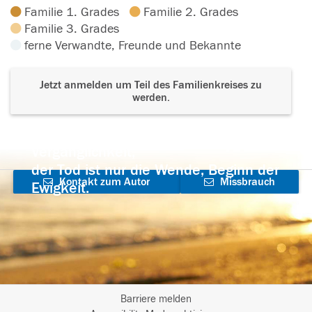
Familie 1. Grades
Familie 2. Grades
Familie 3. Grades
ferne Verwandte, Freunde und Bekannte
Jetzt anmelden um Teil des Familienkreises zu
werden.
Der Tod ist nicht das Ende, nicht die
Vergänglichkeit,
der Tod ist nur die Wende, Beginn der
Kontakt zum Autor
Missbrauch
Ewigkeit.
aufnehmen
melden
Barriere melden