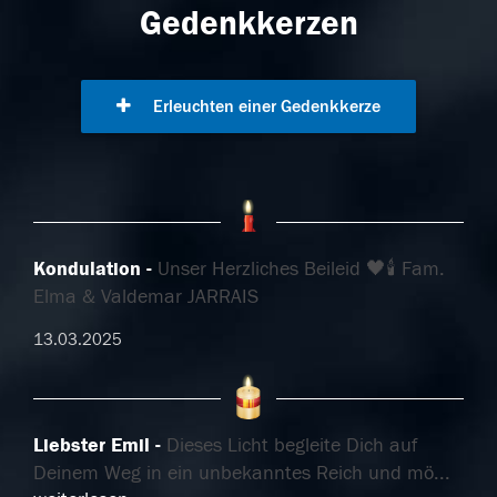
Gedenkkerzen
Erleuchten einer Gedenkkerze
Kondulation
Unser Herzliches Beileid 🖤🕯 Fam.
Elma & Valdemar JARRAIS
13.03.2025
Liebster Emil
Dieses Licht begleite Dich auf
Deinem Weg in ein unbekanntes Reich und mö
...