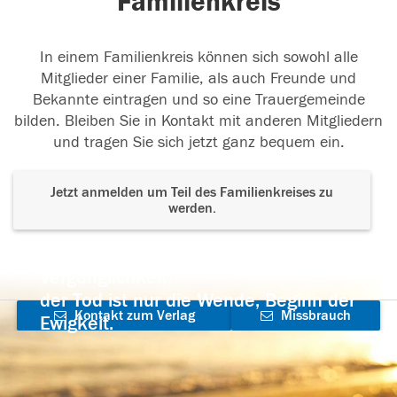
Familienkreis
In einem Familienkreis können sich sowohl alle
Mitglieder einer Familie, als auch Freunde und
Bekannte eintragen und so eine Trauergemeinde
bilden. Bleiben Sie in Kontakt mit anderen Mitgliedern
und tragen Sie sich jetzt ganz bequem ein.
Jetzt anmelden um Teil des Familienkreises zu
werden.
Der Tod ist nicht das Ende, nicht die
Vergänglichkeit,
der Tod ist nur die Wende, Beginn der
Kontakt zum Verlag
Missbrauch
Ewigkeit.
aufnehmen
melden