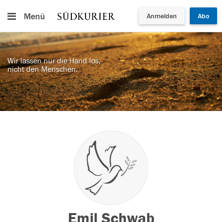
Menü
Anmelden
Abo
Wir lassen nur die Hand los,
nicht den Menschen.
Emil Schwab