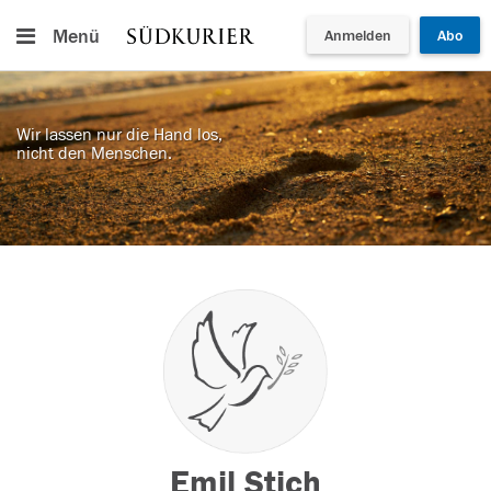
Menü
Anmelden
Abo
Wir lassen nur die Hand los,
nicht den Menschen.
Emil Stich