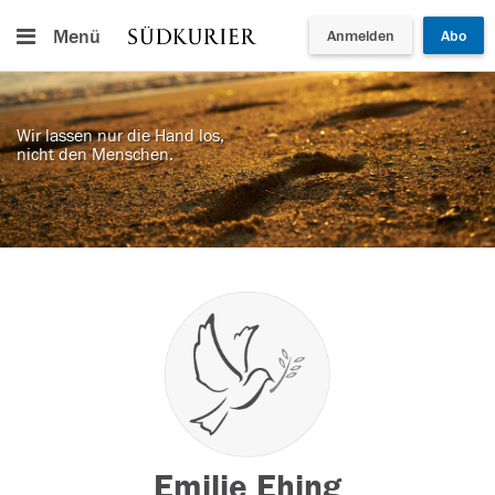
Menü
Anmelden
Abo
Wir lassen nur die Hand los,
nicht den Menschen.
Emilie Ehing