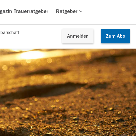
gazin Trauerratgeber
Ratgeber
barschaft
Anmelden
Zum
Abo