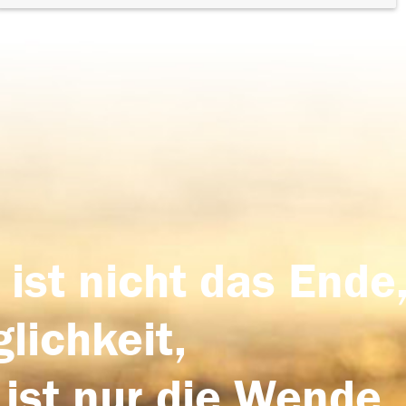
 ist nicht das Ende,
lichkeit,
 ist nur die Wende,