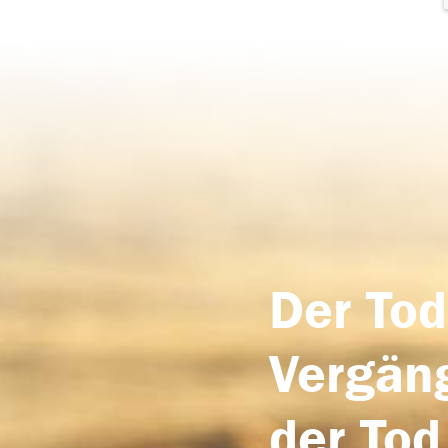
Der Tod
Vergäng
der Tod