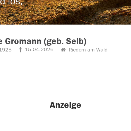
d los,
e Gromann (geb. Selb)
15.04.2026
1925
Riedern am Wald
Anzeige