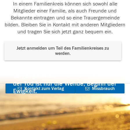
In einem Familienkreis können sich sowohl alle
Mitglieder einer Familie, als auch Freunde und
Bekannte eintragen und so eine Trauergemeinde
bilden. Bleiben Sie in Kontakt mit anderen Mitgliedern
und tragen Sie sich jetzt ganz bequem ein.
Jetzt anmelden um Teil des Familienkreises zu
werden.
Der Tod ist nicht das Ende, nicht die
Vergänglichkeit,
der Tod ist nur die Wende, Beginn der
Kontakt zum Verlag
Missbrauch
Ewigkeit.
aufnehmen
melden