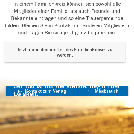
In einem Familienkreis können sich sowohl alle
Mitglieder einer Familie, als auch Freunde und
Bekannte eintragen und so eine Trauergemeinde
bilden. Bleiben Sie in Kontakt mit anderen Mitgliedern
und tragen Sie sich jetzt ganz bequem ein.
Jetzt anmelden um Teil des Familienkreises zu
werden.
Der Tod ist nicht das Ende, nicht die
Vergänglichkeit,
der Tod ist nur die Wende, Beginn der
Kontakt zum Verlag
Missbrauch
Ewigkeit.
aufnehmen
melden