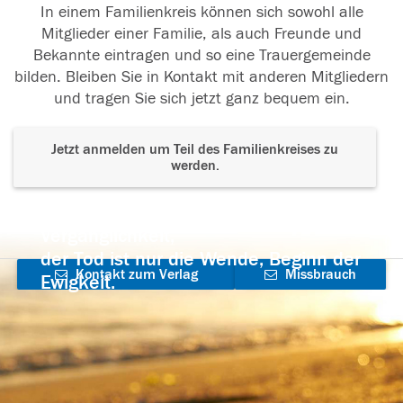
In einem Familienkreis können sich sowohl alle
Mitglieder einer Familie, als auch Freunde und
Bekannte eintragen und so eine Trauergemeinde
bilden. Bleiben Sie in Kontakt mit anderen Mitgliedern
und tragen Sie sich jetzt ganz bequem ein.
Jetzt anmelden um Teil des Familienkreises zu
werden.
Der Tod ist nicht das Ende, nicht die
Vergänglichkeit,
der Tod ist nur die Wende, Beginn der
Kontakt zum Verlag
Missbrauch
Ewigkeit.
aufnehmen
melden