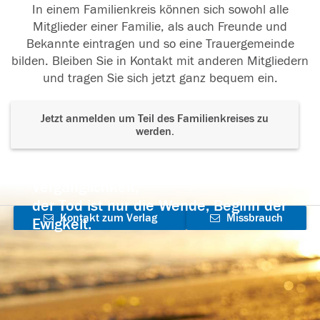
In einem Familienkreis können sich sowohl alle
Mitglieder einer Familie, als auch Freunde und
Bekannte eintragen und so eine Trauergemeinde
bilden. Bleiben Sie in Kontakt mit anderen Mitgliedern
und tragen Sie sich jetzt ganz bequem ein.
Jetzt anmelden um Teil des Familienkreises zu
werden.
Der Tod ist nicht das Ende, nicht die
Vergänglichkeit,
der Tod ist nur die Wende, Beginn der
Kontakt zum Verlag
Missbrauch
Ewigkeit.
aufnehmen
melden