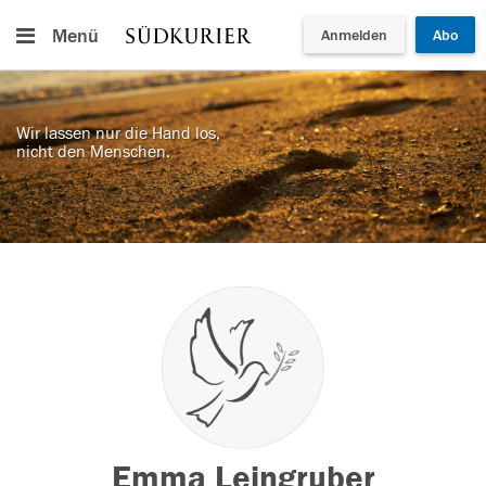
Menü
Anmelden
Abo
Wir lassen nur die Hand los,
nicht den Menschen.
Emma Leingruber