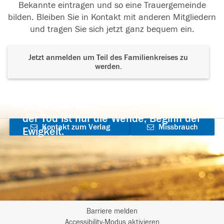
Bekannte eintragen und so eine Trauergemeinde
bilden. Bleiben Sie in Kontakt mit anderen Mitgliedern
und tragen Sie sich jetzt ganz bequem ein.
Jetzt anmelden um Teil des Familienkreises zu
werden.
Der Tod ist nicht das Ende, nicht die
Vergänglichkeit,
der Tod ist nur die Wende, Beginn der
Kontakt zum Verlag
Missbrauch
Ewigkeit.
aufnehmen
melden
Barriere melden
I
Accessibility-Modus aktivieren