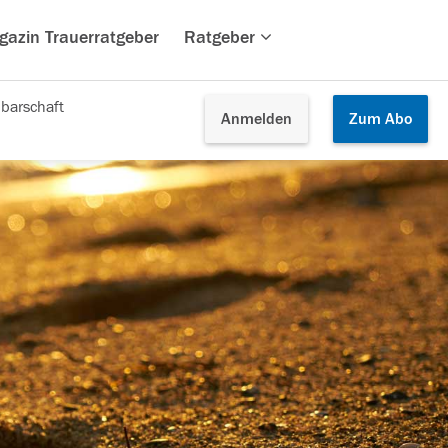
gazin Trauerratgeber
Ratgeber
barschaft
Anmelden
Zum
Abo