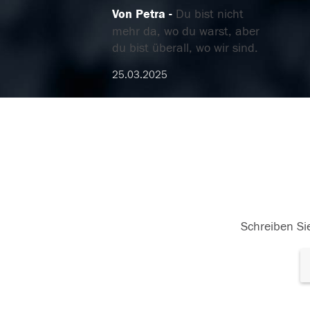
Von Petra
Du bist nicht
mehr da, wo du warst, aber
du bist überall, wo wir sind.
25.03.2025
Schreiben Sie