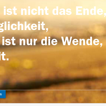
 ist nicht das Ende,
lichkeit,
 ist nur die Wende,
t.
en