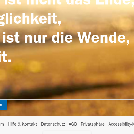
lichkeit,
 ist nur die Wende,
t.
en
I
um
Hilfe & Kontakt
Datenschutz
AGB
Privatsphäre
Accessibility
m