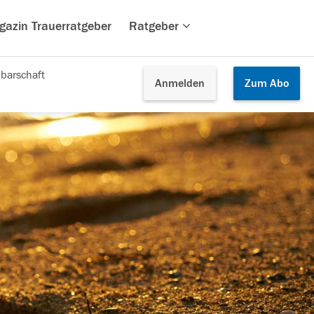
gazin Trauerratgeber
Ratgeber
barschaft
Anmelden
Zum
Abo