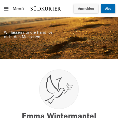
Menü
Anmelden
Abo
Wir lassen nur die Hand los,
nicht den Menschen.
Emma Wintermantel