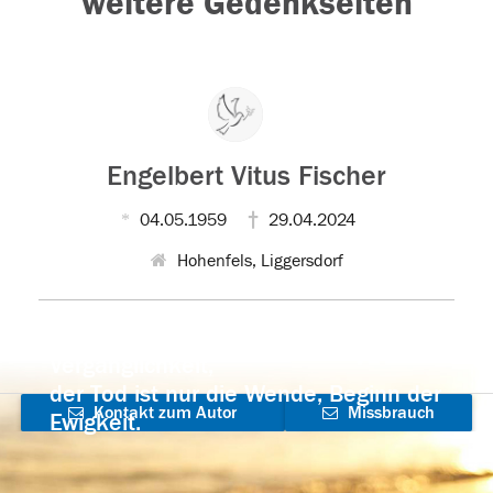
weitere Gedenkseiten
Engelbert Vitus Fischer
04.05.1959
29.04.2024
Hohenfels, Liggersdorf
Der Tod ist nicht das Ende, nicht die
Vergänglichkeit,
der Tod ist nur die Wende, Beginn der
Kontakt zum Autor
Missbrauch
Ewigkeit.
aufnehmen
melden