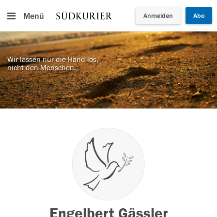
Menü
Anmelden
Abo
Wir lassen nur die Hand los,
nicht den Menschen.
Engelbert Gässler