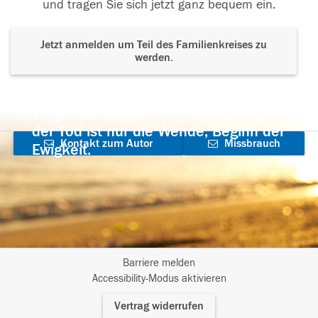
und tragen Sie sich jetzt ganz bequem ein.
Jetzt anmelden um Teil des Familienkreises zu
werden.
Der Tod ist nicht das Ende, nicht die
Vergänglichkeit,
der Tod ist nur die Wende, Beginn der
Kontakt zum Autor
Missbrauch
Ewigkeit.
aufnehmen
melden
Barriere melden
I
Accessibility-Modus aktivieren
m
Vertrag widerrufen