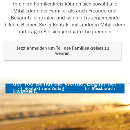
In einem Familienkreis können sich sowohl alle
Mitglieder einer Familie, als auch Freunde und
Bekannte eintragen und so eine Trauergemeinde
bilden. Bleiben Sie in Kontakt mit anderen Mitgliedern
und tragen Sie sich jetzt ganz bequem ein.
Jetzt anmelden um Teil des Familienkreises zu
werden.
Der Tod ist nicht das Ende, nicht die
Vergänglichkeit,
der Tod ist nur die Wende, Beginn der
Kontakt zum Verlag
Missbrauch
Ewigkeit.
aufnehmen
melden