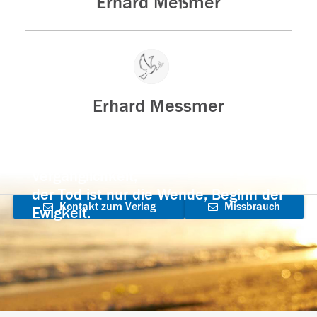
Erhard Meßmer
Erhard Messmer
Der Tod ist nicht das Ende, nicht die
Vergänglichkeit,
der Tod ist nur die Wende, Beginn der
Kontakt zum Verlag
Missbrauch
Ewigkeit.
aufnehmen
melden